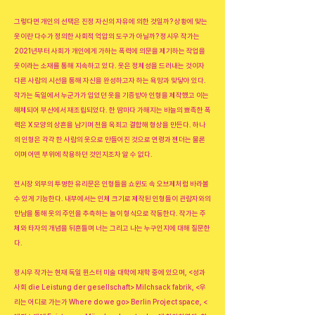
그렇다면 개인의 선택은 진정 자신의 자유에 의한 것일까? 상황에 맞는
옷이란 다수가 정의한 사회적 억압의 도구가 아닐까? 정시우 작가는
2021년부터 사회가 개인에게 가하는 폭력에 의문을 제기하는 작업을
옷이라는 소재를 통해 지속하고 있다. 옷은 정체성을 드러내는 것이자
다른 사람의 시선을 통해 자신을 완성하고자 하는 욕망과 맞닿아 있다.
작가는 독일에서 누군가가 입었던 옷을 기증받아 인형을 제작했고 이는
해체되어 부산에서 재조립되었다. 한 땀마다 가해지는 바늘의 뾰족한 폭
력은 X 모양의 상흔을 남기며 천을 옥죄고 결합해 형상을 만든다. 하나
의 인형은 각각 한 사람의 옷으로 만들어진 것으로 연령과 젠더는 물론
이며 어떤 부위에 착용하던 것인지조차 알 수 없다.
전시장 외부의 투명한 유리문은 인형들을 쇼윈도 속 오브제처럼 바라볼
수 있게 기능한다. 내부에서는 인체 크기로 제작된 인형들이 관람자와의
만남을 통해 옷의 주인을 추측하는 놀이 형식으로 작동한다. 작가는 주
체와 타자의 개념을 뒤흔들며 너는 그리고 나는 누구인지에 대해 질문한
다.
정시우 작가는 현재 독일 뮌스터 미술 대학에 재학 중에 있으며, <성과
사회 die Leistung der gesellschaft> Milchsack fabrik, <우
리는 어디로 가는가 Where do we go> Berlin Project space, <