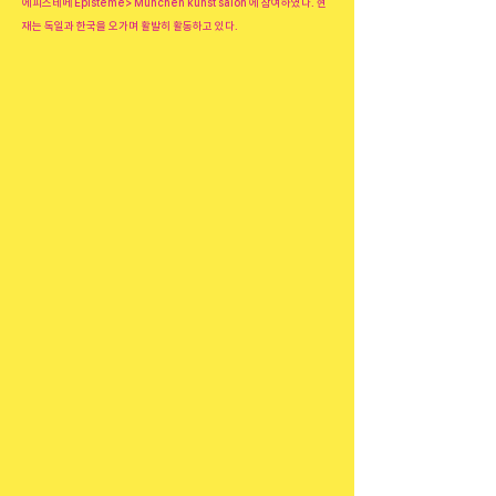
에피스테메 Episteme> München kunst salon 에 참여하였다. 현
재는 독일과 한국을 오가며 활발히 활동하고 있다.